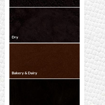
«black» singular con notas limpias y controladas.
Aplicaciones Principales
Dry
Datos Técnicos
10% – 12%
8.8
Fat
pH
Bakery & Dairy
Color
Intensidad
Tono
(Claro – Oscuro)
(Rojo – Negro)
Dry
Bakery & Dairy