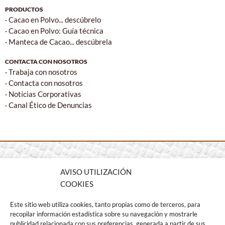
PRODUCTOS
· Cacao en Polvo... descúbrelo
· Cacao en Polvo: Guía técnica
· Manteca de Cacao... descúbrela
CONTACTA CON NOSOTROS
· Trabaja con nosotros
· Contacta con nosotros
· Notícias Corporativas
· Canal Ético de Denuncias
AVISO UTILIZACIÓN
COOKIES
Este sitio web utiliza cookies, tanto propias como de terceros, para
Albert Einstein 27 · Pol. Ind. Santa Margarita II
recopilar información estadística sobre su navegación y mostrarle
publicidad relacionada con sus preferencias, generada a partir de sus
08223 Terrassa (Barcelona) – Spain