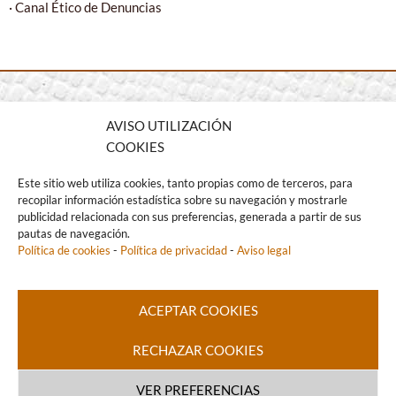
· Canal Ético de Denuncias
AVISO UTILIZACIÓN
COOKIES
Este sitio web utiliza cookies, tanto propias como de terceros, para
Albert Einstein 27 · Pol. Ind. Santa Margarita II
recopilar información estadística sobre su navegación y mostrarle
publicidad relacionada con sus preferencias, generada a partir de sus
08223 Terrassa (Barcelona) – Spain
pautas de navegación.
T +34 93 736 23 70 · cocoa@indcresa.com
Política de cookies
-
Política de privacidad
-
Aviso legal
ACEPTAR COOKIES
Indcre, S.A. 2022 |
Aviso legal
|
Política de Privacidad
|
Política de
RECHAZAR COOKIES
cookies
VER PREFERENCIAS